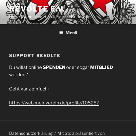
Zum
REVOLTE E.V.
Inhalt
Unser Wohnzimmer im Kiez mit Live-Musik
springen
Menü
SUPPORT REVOLTE
Du willst online
SPENDEN
oder sogar
MITGLIED
werden?
Geht ganz einfach:
https://web.meinverein.de/profile/105287
Datenschutzerklärung
Mit Stolz präsentiert von