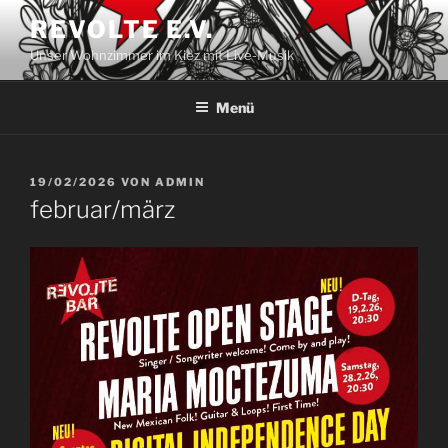
Zum
REVOLTE E.V.
Inhalt
Unser Wohnzimmer im Kiez mit Live-Musik
springen
Menü
VERÖFFENTLICHT
19/02/2026
VON
ADMIN
AM
februar/märz