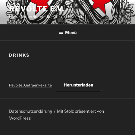
Zum
REVOLTE E.V.
Inhalt
Unser Wohnzimmer im Kiez mit Live-Musik
springen
Menü
DRINKS
Herunterladen
Revolte_Getraenkekarte
Datenschutzerklärung
Mit Stolz präsentiert von
WordPress