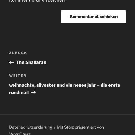
Beitragsnavigation
Vorheriger
ZURÜCK
Beitrag
The Shallaras
Nächster
WEITER
Beitrag
weihnachte, silvester und ein neues jahr – die erste
rundmail
Datenschutzerklärung
Mit Stolz präsentiert von
WordPress