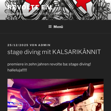
Zum
REVOLTE E.V.
Inhalt
Unser Wohnzimmer im Kiez mit Live-Musik
springen
Menü
VERÖFFENTLICHT
25/12/2025
VON
ADMIN
AM
stage diving mit KALSARIKÄNNIT
premiere in zehn jahren revolte ba: stage diving!
halleluja!!!!!